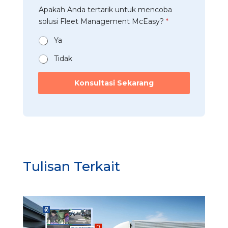
b
t
a
Apakah Anda tertarik untuk mencoba
a
r
n
t
solusi Fleet Management McEasy?
*
i
*
a
*
n
Ya
*
Tidak
Konsultasi Sekarang
Tulisan Terkait