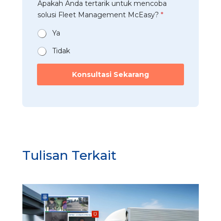
Apakah Anda tertarik untuk mencoba
a
r
h
n
t
solusi Fleet Management McEasy?
*
i
a
*
a
*
t
n
Ya
s
*
A
Tidak
p
p
Konsultasi Sekarang
Tulisan Terkait