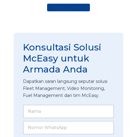
Konsultasi Sekarang
Konsultasi Solusi
McEasy untuk
Armada Anda
Dapatkan saran langsung seputar solusi
Fleet Management, Video Monitoring,
Fuel Management dari tim McEasy.
N
a
m
N
a
o
*
m