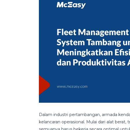
Dalam industri pertambangan, armada ken
kelancaran operasional. Mulai dari alat berat
semuanya harus bekerja secara optimal untuk