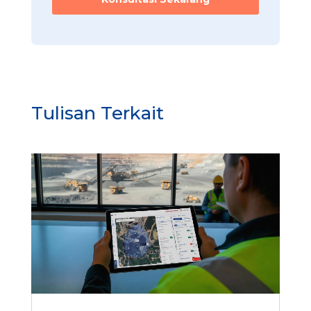
a
t
a
n
Tulisan Terkait