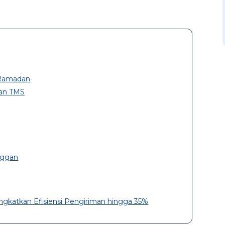
 Ramadan
gan TMS
nggan
ingkatkan Efisiensi Pengiriman hingga 35%