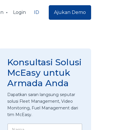
ID
an
Login
Ajukan Demo
Konsultasi Solusi
McEasy untuk
Armada Anda
Dapatkan saran langsung seputar
solusi Fleet Management, Video
Monitoring, Fuel Management dari
tim McEasy.
N
N