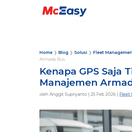
Home
❯
Blog
❯
Solusi
❯
Fleet Managemen
Armada Bus
Kenapa GPS Saja 
Manajemen Armad
oleh
Anggit Supriyanto
|
25 Feb 2026
|
Flee