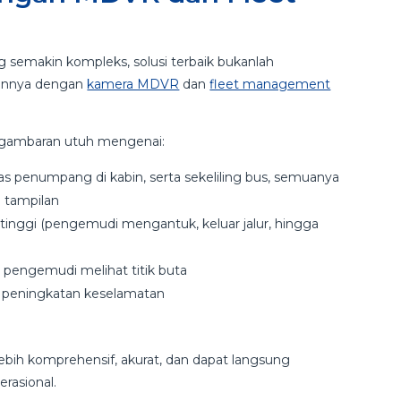
 semakin kompleks, solusi terbaik bukanlah
kannya dengan
kamera MDVR
dan
fleet management
n gambaran utuh mengenai:
tas penumpang di kabin, serta sekeliling bus, semuanya
u tampilan
 tinggi (pengemudi mengantuk, keluar jalur, hingga
pengemudi melihat titik buta
si peningkatan keselamatan
lebih komprehensif, akurat, dan dapat langsung
rasional.