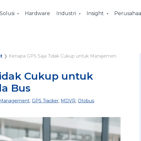
Solusi
Hardware
Industri
Insight
Perusaha
t
❯
Kenapa GPS Saja Tidak Cukup untuk Manajemen
Tidak Cukup untuk
a Bus
t Management
,
GPS Tracker
,
MDVR
,
Otobus