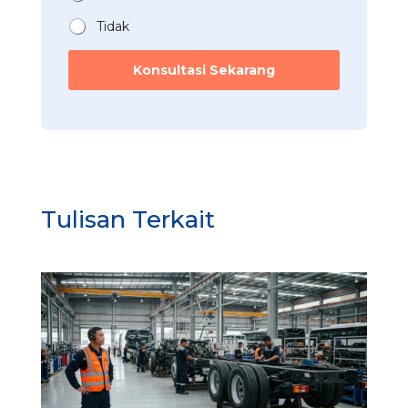
*
Tidak
Konsultasi Sekarang
Tulisan Terkait