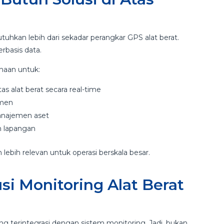
hkan lebih dari sekadar perangkar GPS alat berat.
rbasis data.
ahaan untuk:
as alat berat secara real-time
emen
manajemen aset
m lapangan
 lebih relevan untuk operasi berskala besar.
si Monitoring Alat Berat
ang terintegrasi dengan sistem monitoring. Jadi, bukan