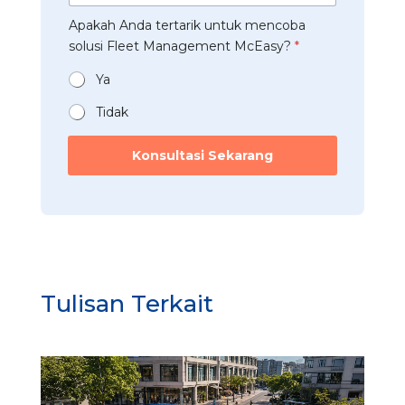
*
b
t
a
Apakah Anda tertarik untuk mencoba
a
r
n
t
solusi Fleet Management McEasy?
*
i
*
a
*
n
Ya
*
Tidak
A
p
Konsultasi Sekarang
a
k
a
h
s
o
l
u
Tulisan Terkait
s
i
A
n
d
a