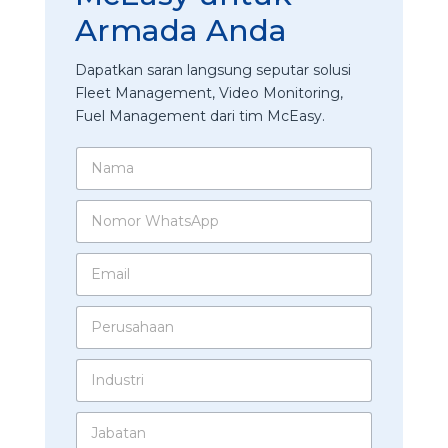
Armada Anda
Dapatkan saran langsung seputar solusi
Fleet Management, Video Monitoring,
Fuel Management dari tim McEasy.
N
a
m
N
a
o
*
m
E
o
m
r
a
W
P
i
h
e
l
a
r
*
t
I
u
s
n
s
A
d
a
p
J
u
h
p
a
s
a