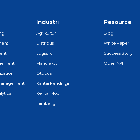
Industri
Resource
ing
Agrikultur
Blog
ment
Distribusi
White Paper
ent
Logistik
Success Story
agement
Manufaktur
Open API
ization
Otobus
Management
Rantai Pendingin
lytics
Rental Mobil
Tambang