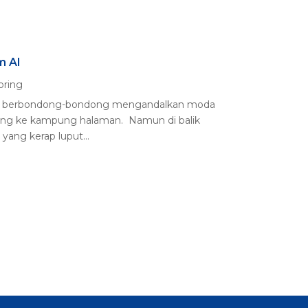
m AI
oring
kat berbondong-bondong mengandalkan moda
lang ke kampung halaman. Namun di balik
yang kerap luput...