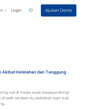
ID
an
Login
Ajukan Demo
an Akibat Kelelahan dan Tanggung
ng viral di media sosial, biasanya diiringi
i balik candaan itu, kelelahan sopir truk
g...