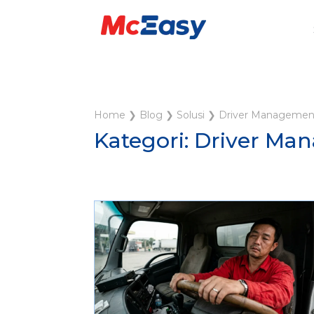
Home
❯
Blog
❯
Solusi
❯
Driver Managemen
Kategori: Driver M