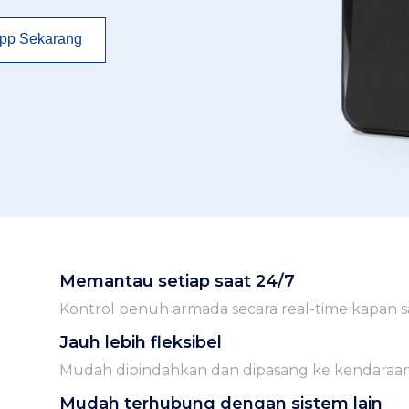
pp Sekarang
Memantau setiap saat 24/7
Kontrol penuh armada secara real-time kapan saj
Jauh lebih fleksibel
Mudah dipindahkan dan dipasang ke kendaraan
Mudah terhubung dengan sistem lain