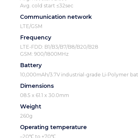
Avg. cold start ≤32sec
Communication network
LTE/GSM
Frequency
LTE-FDD: B1/B3/B7/B8/B20/B28
GSM: 900/1800MHz
Battery
10,000mAh/3.7V industrial-grade Li-Polymer ba
Dimensions
08.5 x 61.1 x 30.0mm
Weight
260g
Operating temperature
–20℃ to +70℃