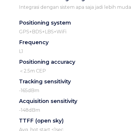
Integrasi dengan sistem apa saja jadi lebih muda
Positioning system
GPS+BDS+LBS+WiFi
Frequency
L1
Positioning accuracy
＜2.5m CEP
Tracking sensitivity
-165dBm
Acquisition sensitivity
-148dBm
TTFF (open sky)
Avg. hot start ≤1sec