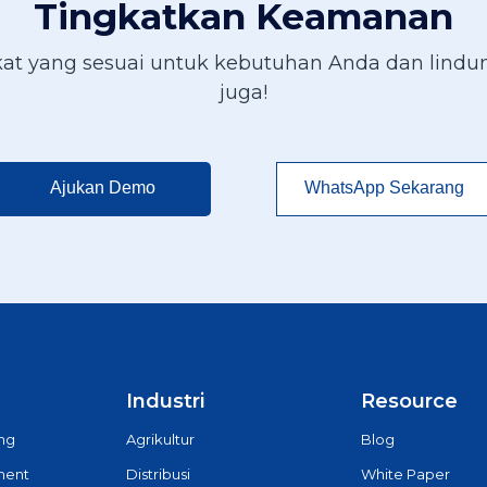
Tingkatkan Keamanan
t yang sesuai untuk kebutuhan Anda dan lindun
juga!
Ajukan Demo
WhatsApp Sekarang
Industri
Resource
ing
Agrikultur
Blog
ment
Distribusi
White Paper