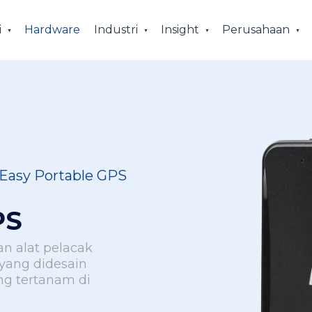
i
Hardware
Industri
Insight
Perusahaan
Easy Portable GPS
PS
 alat pelacak
 yang didesain
g tertanam di