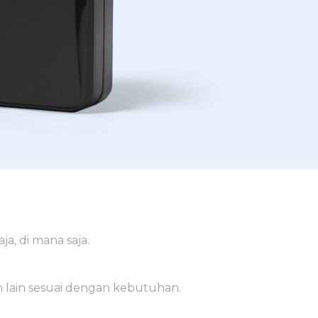
a, di mana saja.
 lain sesuai dengan kebutuhan.