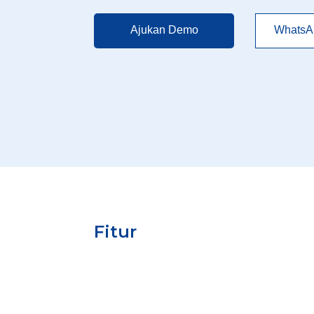
Ajukan Demo
WhatsA
Fitur