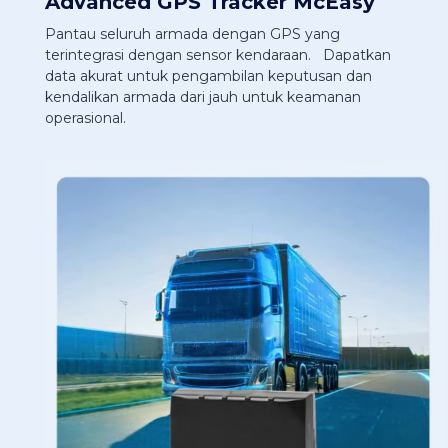
Advanced GPS Tracker McEasy
Pantau seluruh armada dengan GPS yang
terintegrasi dengan sensor kendaraan. Dapatkan
data akurat untuk pengambilan keputusan dan
kendalikan armada dari jauh untuk keamanan
operasional.
P