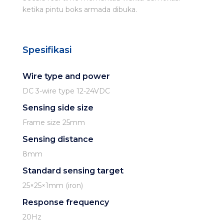
ketika pintu boks armada dibuka.
Spesifikasi
Wire type and power
DC 3-wire type 12-24VDC
Sensing side size
Frame size 25mm
Sensing distance
8mm
Standard sensing target
25×25×1mm (iron)
Response frequency
20Hz