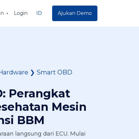
ID
an
Login
Ajukan Demo
Hardware
❯
Smart OBD
: Perangkat
esehatan Mesin
nsi BBM​
raan langsung dari ECU. Mulai