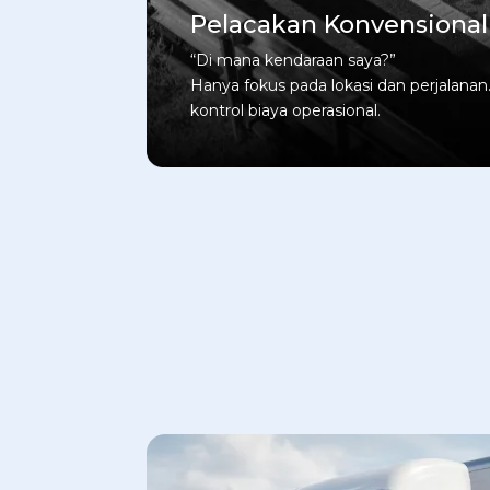
Pelacakan Konvensional
“Di mana kendaraan saya?”
Hanya fokus pada lokasi dan perjalana
kontrol biaya operasional.