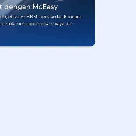
t dengan McEasy
n, efisiensi BBM, perilaku berkendara,
 untuk mengoptimalkan biaya dan