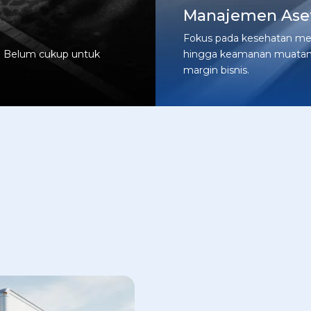
Manajemen Ase
Fokus pada kesehatan mesi
n. Belum cukup untuk
hingga keamanan muatan
margin bisnis.