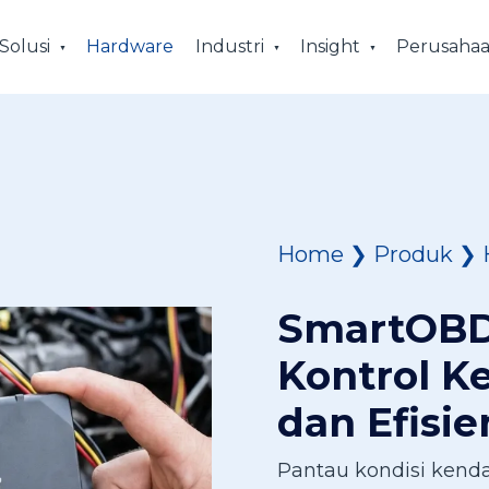
Solusi
Hardware
Industri
Insight
Perusaha
Home
❯
Produk
❯
SmartOBD
Kontrol K
dan Efisie
Pantau kondisi kenda