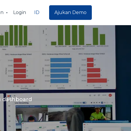
ID
an
Login
Ajukan Demo
tu dashboard