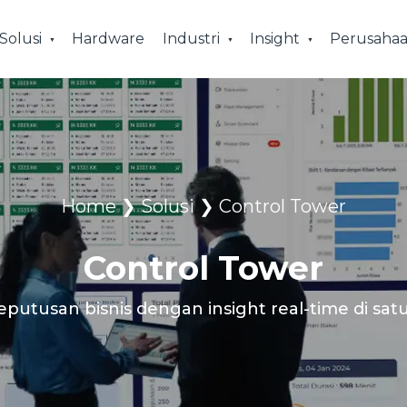
Solusi
Hardware
Industri
Insight
Perusaha
Home
❯
Solusi
❯
Control Tower
Control Tower
putusan bisnis dengan insight real-time di sa