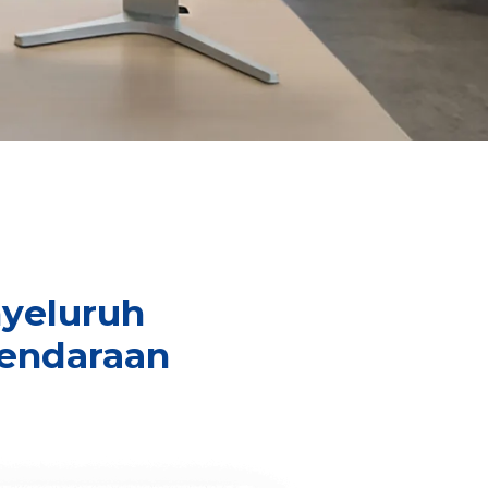
nyeluruh
kendaraan