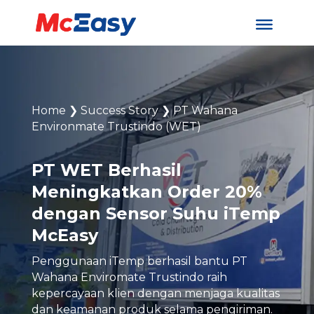
Home
❯
Success Story
❯
PT Wahana
Environmate Trustindo (WET)
PT WET Berhasil
Meningkatkan Order 20%
dengan Sensor Suhu iTemp
McEasy
Penggunaan iTemp berhasil bantu PT
Wahana Enviromate Trustindo raih
kepercayaan klien dengan menjaga kualitas
dan keamanan produk selama pengiriman.