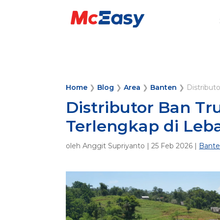
Home
❯
Blog
❯
Area
❯
Banten
❯
Distribut
Distributor Ban Tr
Terlengkap di Leb
oleh
Anggit Supriyanto
|
25 Feb 2026
|
Bant