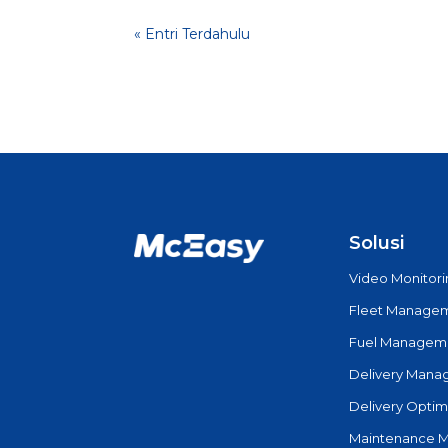
« Entri Terdahulu
Solusi
Video Monitor
Fleet Manage
Fuel Managem
Delivery Man
Delivery Optim
Maintenance 