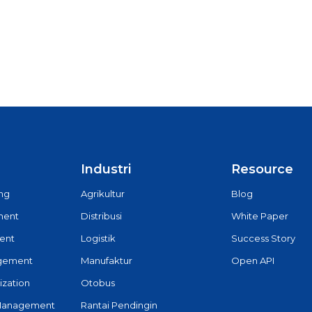
Industri
Resource
ing
Agrikultur
Blog
ment
Distribusi
White Paper
ent
Logistik
Success Story
agement
Manufaktur
Open API
ization
Otobus
Management
Rantai Pendingin