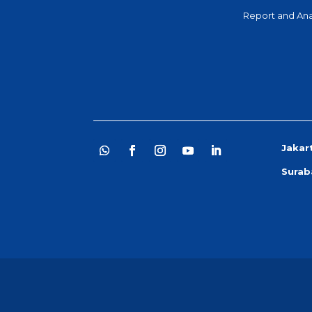
Report and Ana
Jakar
Surab