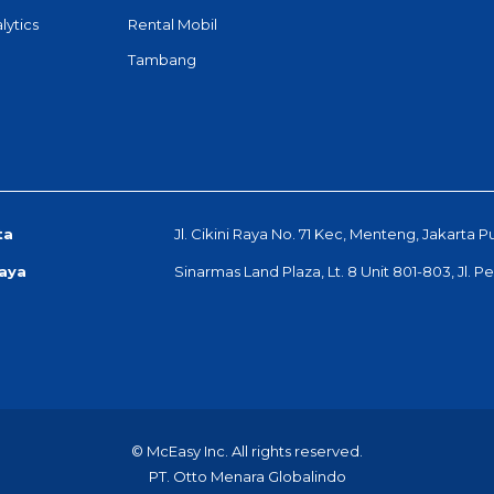
lytics
Rental Mobil
Tambang
ta
Jl. Cikini Raya No. 71 Kec, Menteng, Jakarta P
aya
Sinarmas Land Plaza, Lt. 8 Unit 801-803, Jl. 
© McEasy Inc. All rights reserved.
PT. Otto Menara Globalindo