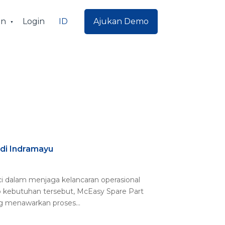
ID
an
Login
Ajukan Demo
 di Indramayu
ci dalam menjaga kelancaran operasional
 kebutuhan tersebut, McEasy Spare Part
ng menawarkan proses...