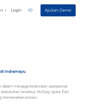
ID
an
Login
Ajukan Demo
 di Indramayu
ci dalam menjaga kelancaran operasional
 kebutuhan tersebut, McEasy Spare Part
ng menawarkan proses...