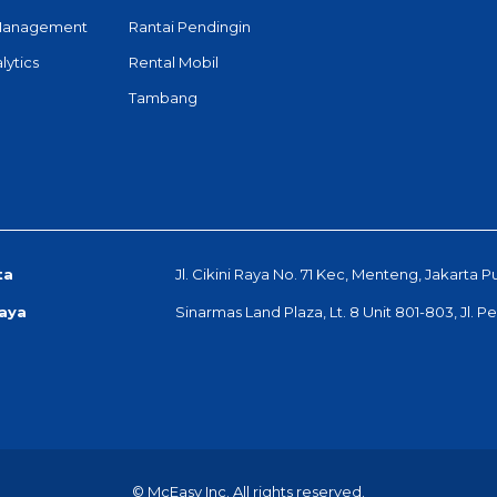
Management
Rantai Pendingin
lytics
Rental Mobil
Tambang
ta
Jl. Cikini Raya No. 71 Kec, Menteng, Jakarta P
aya
Sinarmas Land Plaza, Lt. 8 Unit 801-803, Jl. 
© McEasy Inc. All rights reserved.