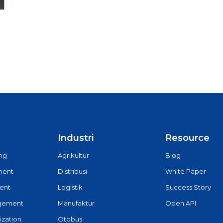
Industri
Resource
ing
Agrikultur
Blog
ment
Distribusi
White Paper
ent
Logistik
Success Story
agement
Manufaktur
Open API
ization
Otobus