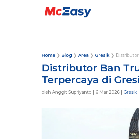
Home
❯
Blog
❯
Area
❯
Gresik
❯
Distributo
Distributor Ban T
Terpercaya di Gres
oleh
Anggit Supriyanto
|
6 Mar 2026
|
Gresik