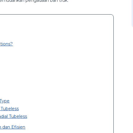
 memudahkan pengadaan ban truk.
tions?
 Type
l Tubeless
dial Tubeless
 dan Efisien