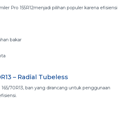
ler Pro 155R12menjadi pilihan populer karena efisiensi
bahan bakar
ota
R13 – Radial Tubeless
co 165/70R13, ban yang dirancang untuk penggunaan
isiensi.