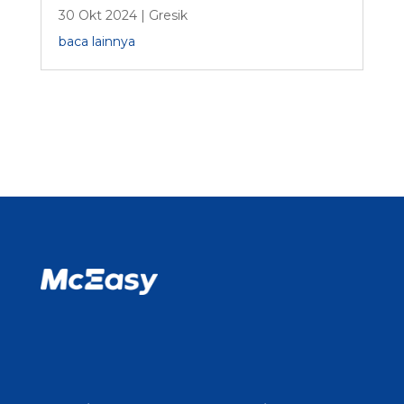
30 Okt 2024
|
Gresik
baca lainnya