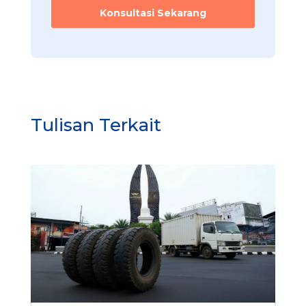
i
Konsultasi Sekarang
Tulisan Terkait