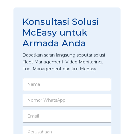
Konsultasi Solusi
McEasy untuk
Armada Anda
Dapatkan saran langsung seputar solusi
Fleet Management, Video Monitoring,
Fuel Management dari tim McEasy.
N
a
m
N
a
o
*
m
E
o
m
r
a
W
P
i
h
e