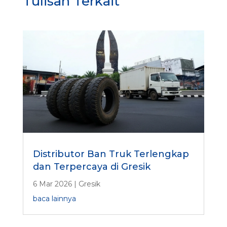
Tulisan Terkait
a
h
a
a
n
Distributor Ban Truk Terlengkap
dan Terpercaya di Gresik
6 Mar 2026
|
Gresik
baca lainnya