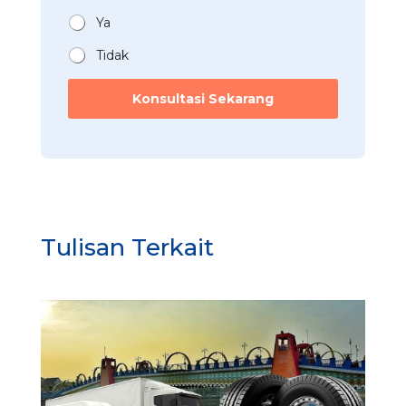
*
a
*
n
Ya
*
Tidak
Konsultasi Sekarang
Tulisan Terkait