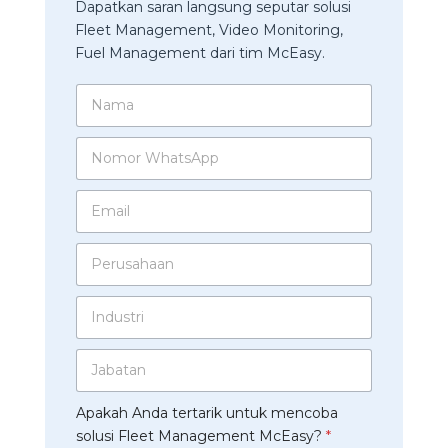
Dapatkan saran langsung seputar solusi
Fleet Management, Video Monitoring,
Fuel Management dari tim McEasy.
N
a
m
N
a
o
*
m
E
o
m
r
a
W
P
i
h
e
l
a
r
*
t
I
u
s
n
s
A
d
a
N
p
J
u
h
o
p
a
s
a
m
*
b
t
a
o
Apakah Anda tertarik untuk mencoba
a
r
n
r
t
solusi Fleet Management McEasy?
*
i
*