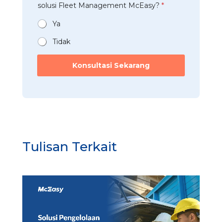
a
t
solusi Fleet Management McEasy?
*
i
*
m
a
*
a
n
Ya
F
*
l
Tidak
e
e
Konsultasi Sekarang
t
u
n
t
u
k
Tulisan Terkait