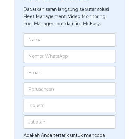
Dapatkan saran langsung seputar solusi
Fleet Management, Video Monitoring,
Fuel Management dari tim McEasy.
N
a
m
N
a
o
*
m
E
o
m
r
a
W
P
i
h
e
l
a
r
*
t
I
u
s
n
s
A
d
a
p
J
u
h
p
a
s
a
*
b
t
a
N
Apakah Anda tertarik untuk mencoba
a
r
n