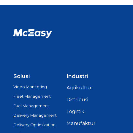
Solusi
Industri
Video Monitoring
Agrikultur
Fleet Management
Distribusi
Fuel Management
Logistik
Delivery Management
Manufaktur
Delivery Optimization