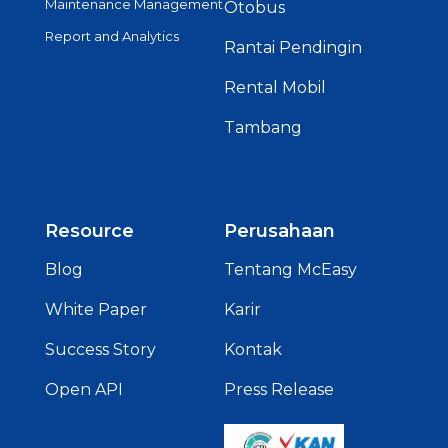
Maintenance Management
Otobus
Report and Analytics
Rantai Pendingin
Rental Mobil
Tambang
Resource
Perusahaan
Blog
Tentang McEasy
White Paper
Karir
Success Story
Kontak
Open API
Press Release