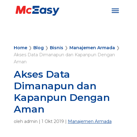
Home
❯
Blog
❯
Bisnis
❯
Manajemen Armada
❯
Akses Data Dimanapun dan Kapanpun Dengan
Aman
Akses Data
Dimanapun dan
Kapanpun Dengan
Aman
oleh
admin
|
1 Okt 2019
|
Manajemen Armada