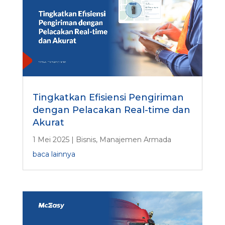
Tingkatkan Efisiensi Pengiriman
dengan Pelacakan Real-time dan
Akurat
1 Mei 2025
|
Bisnis
,
Manajemen Armada
baca lainnya