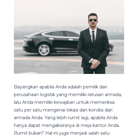
Bayangkan apabila Anda adalah pemilik dari
perusahaan logistik yang memiliki ratusan armada,
lalu Anda memiliki kewajiban untuk memeriksa
satu per satu mengenai lokasi dan kondisi dari
armada Anda. Yang lebih rumit lagi, apabila Anda
hanya dapat mengaksesnya di meja kantor Anda.
Rumit bukan? Hal ini juga menjadi salah satu