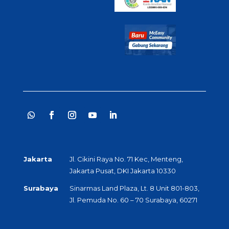
Jakarta
Jl. Cikini Raya No. 71 Kec, Menteng,
Jakarta Pusat, DKI Jakarta 10330
Surabaya
Sinarmas Land Plaza, Lt. 8 Unit 801-803,
Jl. Pemuda No. 60 – 70 Surabaya, 60271