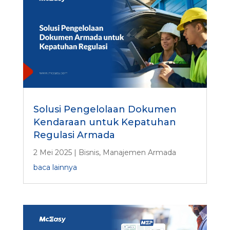
Solusi Pengelolaan Dokumen
Kendaraan untuk Kepatuhan
Regulasi Armada
2 Mei 2025
|
Bisnis
,
Manajemen Armada
baca lainnya