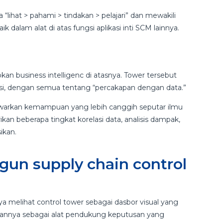
lihat > ​​pahami > tindakan > pelajari” dan mewakili
ik dalam alat di atas fungsi aplikasi inti SCM lainnya.
n business intelligenc di atasnya. Tower tersebut
asi, dengan semua tentang “percakapan dengan data.”
nawarkan kemampuan yang lebih canggih seputar ilmu
n beberapa tingkat korelasi data, analisis dampak,
ikan.
n supply chain control
a melihat control tower sebagai dasbor visual yang
kannya sebagai alat pendukung keputusan yang