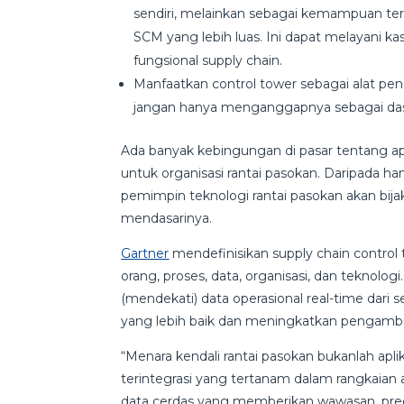
sendiri, melainkan sebagai kemampuan teri
SCM yang lebih luas. Ini dapat melayani 
fungsional supply chain.
Manfaatkan control tower sebagai alat pen
jangan hanya menganggapnya sebagai dasb
Ada banyak kebingungan di pasar tentang ap
untuk organisasi rantai pasokan. Daripada han
pemimpin teknologi rantai pasokan akan 
mendasarinya.
Gartner
mendefinisikan supply chain contro
orang, proses, data, organisasi, dan tekno
(mendekati) data operasional real-time dari s
yang lebih baik dan meningkatkan pengambi
“Menara kendali rantai pasokan bukanlah apli
terintegrasi yang tertanam dalam rangkaian a
data cerdas yang memberikan wawasan, predi