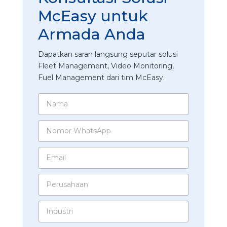
McEasy untuk
Armada Anda
Dapatkan saran langsung seputar solusi
Fleet Management, Video Monitoring,
Fuel Management dari tim McEasy.
N
a
m
N
a
o
*
m
E
o
m
r
a
W
P
i
h
e
l
a
r
*
t
I
u
s
n
s
A
d
a