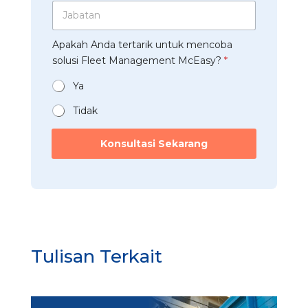
p
J
u
h
p
a
s
a
*
b
t
a
Apakah Anda tertarik untuk mencoba
a
r
n
t
solusi Fleet Management McEasy?
*
i
*
a
*
n
Ya
*
Tidak
A
p
Konsultasi Sekarang
a
k
a
h
P
e
r
u
Tulisan Terkait
s
a
h
a