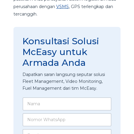
perusahaan dengan
VSMS
, GPS terlengkap dan
tercanggih.
Konsultasi Solusi
McEasy untuk
Armada Anda
Dapatkan saran langsung seputar solusi
Fleet Management, Video Monitoring,
Fuel Management dari tim McEasy.
N
a
m
E
N
a
m
o
*
a
m
i
E
o