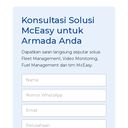
Konsultasi Solusi
McEasy untuk
Armada Anda
Dapatkan saran langsung seputar solusi
Fleet Management, Video Monitoring,
Fuel Management dari tim McEasy.
N
a
m
N
a
o
*
m
E
o
m
r
a
W
P
i
h
e