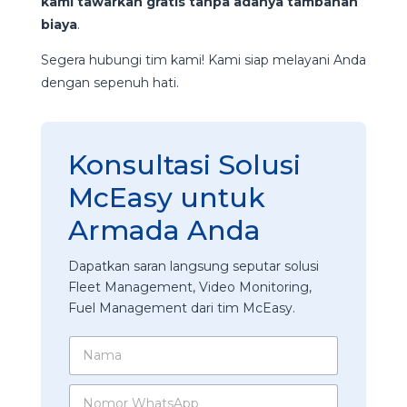
kami tawarkan gratis tanpa adanya tambahan
biaya
.
Segera hubungi tim kami! Kami siap melayani Anda
dengan sepenuh hati.
Konsultasi Solusi
McEasy untuk
Armada Anda
Dapatkan saran langsung seputar solusi
Fleet Management, Video Monitoring,
Fuel Management dari tim McEasy.
N
a
m
N
a