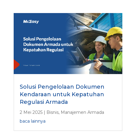
a
t
a
n
A
p
a
k
a
h
Solusi Pengelolaan Dokumen
Kendaraan untuk Kepatuhan
Regulasi Armada
2 Mei 2025
|
Bisnis
,
Manajemen Armada
baca lainnya