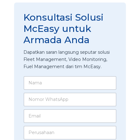
Konsultasi Solusi
McEasy untuk
Armada Anda
Dapatkan saran langsung seputar solusi
Fleet Management, Video Monitoring,
Fuel Management dari tim McEasy.
N
a
m
N
a
o
*
m
E
o
m
r
a
W
P
i
h
e
l
a