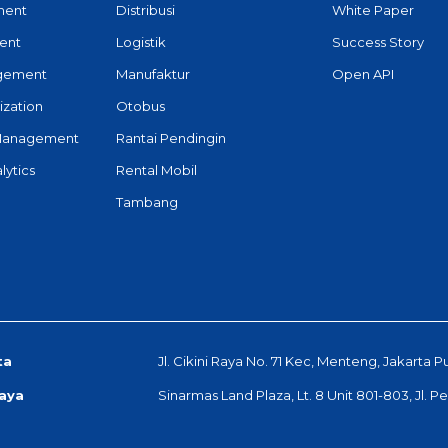
ment
Distribusi
White Paper
ent
Logistik
Success Story
agement
Manufaktur
Open API
ization
Otobus
Management
Rantai Pendingin
lytics
Rental Mobil
Tambang
ta
Jl. Cikini Raya No. 71 Kec, Menteng, Jakarta P
aya
Sinarmas Land Plaza, Lt. 8 Unit 801-803, Jl. 