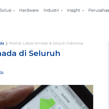
Solusi
Hardware
Industri
Insight
Perusaha
da
❯
Melihat Lokasi Armada di Seluruh Indonesia
mada di Seluruh
da