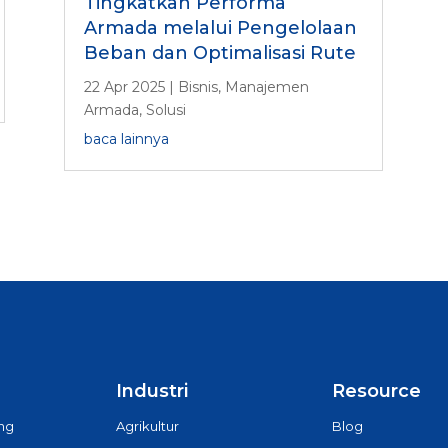
Tingkatkan Performa
Armada melalui Pengelolaan
Beban dan Optimalisasi Rute
22 Apr 2025
|
Bisnis
,
Manajemen
Armada
,
Solusi
baca lainnya
Industri
Resource
ing
Agrikultur
Blog