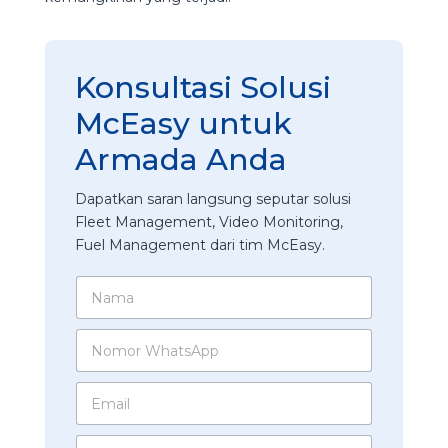
Konsultasi Solusi
McEasy untuk
Armada Anda
Dapatkan saran langsung seputar solusi
Fleet Management, Video Monitoring,
Fuel Management dari tim McEasy.
N
a
m
N
a
o
*
m
W
E
o
h
m
r
a
a
W
t
P
i