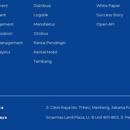
ment
Distribusi
White Paper
ent
Logistik
Success Story
agement
Manufaktur
Open API
ization
Otobus
Management
Rantai Pendingin
lytics
Rental Mobil
Tambang
ta
Jl. Cikini Raya No. 71 Kec, Menteng, Jakarta P
aya
Sinarmas Land Plaza, Lt. 8 Unit 801-803, Jl. 