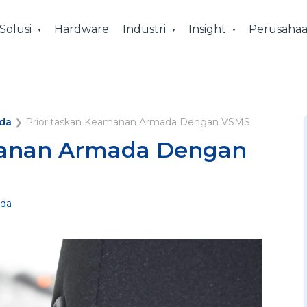
Solusi
Hardware
Industri
Insight
Perusaha
da
❯
Prioritaskan Keamanan Armada Dengan VSMS
manan Armada Dengan
da