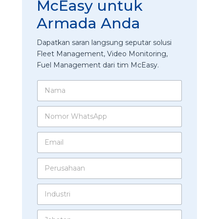
McEasy untuk
Armada Anda
Dapatkan saran langsung seputar solusi
Fleet Management, Video Monitoring,
Fuel Management dari tim McEasy.
N
a
m
N
a
o
*
m
E
o
m
r
a
W
J
P
i
h
a
e
l
a
b
r
*
t
a
I
u
s
t
n
s
A
a
d
a
p
J
n
u
h