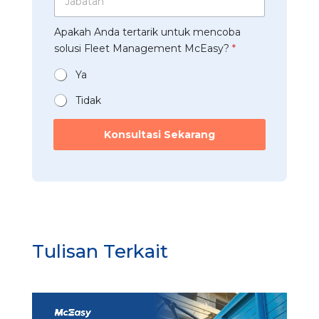
p
a
*
s
a
*
b
s
t
a
Apakah Anda tertarik untuk mencoba
a
o
r
n
t
solusi Fleet Management McEasy?
*
l
i
*
a
u
*
n
Ya
s
*
i
Tidak
Konsultasi Sekarang
Tulisan Terkait