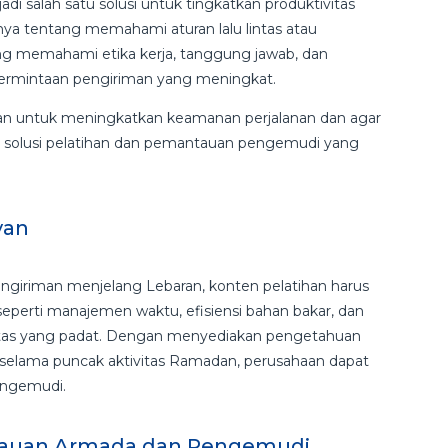
 salah satu solusi untuk tingkatkan produktivitas
a tentang memahami aturan lalu lintas atau
ng memahami etika kerja, tanggung jawab, dan
a permintaan pengiriman yang meningkat.
n untuk meningkatkan keamanan perjalanan dan agar
ut solusi pelatihan dan pemantauan pengemudi yang
evan
giriman menjelang Lebaran, konten pelatihan harus
perti manajemen waktu, efisiensi bahan bakar, dan
intas yang padat. Dengan menyediakan pengetahuan
elama puncak aktivitas Ramadan, perusahaan dapat
pengemudi.
auan Armada
dan Pengemudi