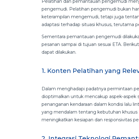
Pelatihan dan pemantauan pengemudi menjadi
pengemudi. Pelatihan pengemudi bukan hany
keterampilan mengemudi, tetapi juga tenta
adaptasi terhadap situasi khusus, terutam
Sementara pemantauan pengemudi dilakuka
pesanan sampai di tujuan sesuai ETA. Berik
dapat dilakukan.
1. Konten Pelatihan yang Rel
Dalam menghadapi padatnya permintaan pen
dioptimalkan untuk mencakup aspek-aspek se
penanganan kendaraan dalam kondisi lalu l
yang mendalam tentang kebutuhan khusus s
meningkatkan kesiapan dan responsivitas 
2. Integrasi Teknologi
Pemant