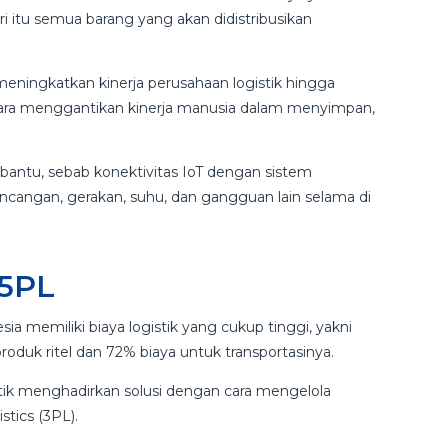
ari itu semua barang yang akan didistribusikan
eningkatkan kinerja perusahaan logistik hingga
 cara menggantikan kinerja manusia dalam menyimpan,
antu, sebab konektivitas IoT dengan sistem
guncangan, gerakan, suhu, dan gangguan lain selama di
 5PL
ia memiliki biaya logistik yang cukup tinggi, yakni
duk ritel dan 72% biaya untuk transportasinya.
istik menghadirkan solusi dengan cara mengelola
stics (3PL).