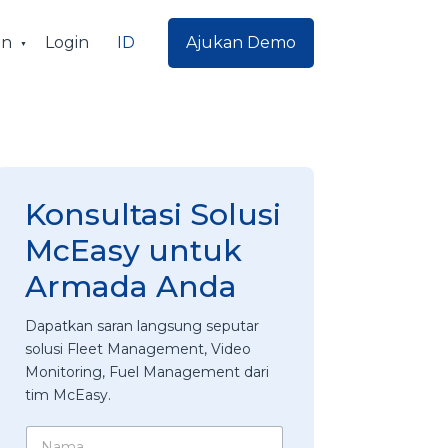
ID
an
Login
Ajukan Demo
Konsultasi Solusi
McEasy untuk
Armada Anda
Dapatkan saran langsung seputar
solusi Fleet Management, Video
Monitoring, Fuel Management dari
tim McEasy.
*
N