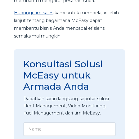
membantu mengatur pesanan Anda.
Hubungi tim sales
kami untuk mempelajari lebih
lanjut tentang bagaimana McEasy dapat
membantu bisnis Anda mencapai efisiensi
semaksimal mungkin.
Konsultasi Solusi
McEasy untuk
Armada Anda
Dapatkan saran langsung seputar solusi
Fleet Management, Video Monitoring,
Fuel Management dari tim McEasy.
N
a
m