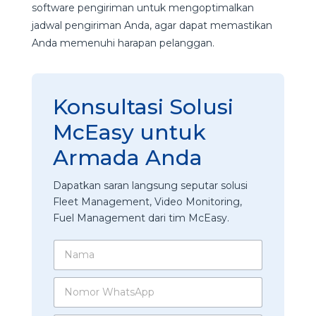
software pengiriman untuk mengoptimalkan
jadwal pengiriman Anda, agar dapat memastikan
Anda memenuhi harapan pelanggan.
Konsultasi Solusi
McEasy untuk
Armada Anda
Dapatkan saran langsung seputar solusi
Fleet Management, Video Monitoring,
Fuel Management dari tim McEasy.
N
a
m
N
a
o
*
m