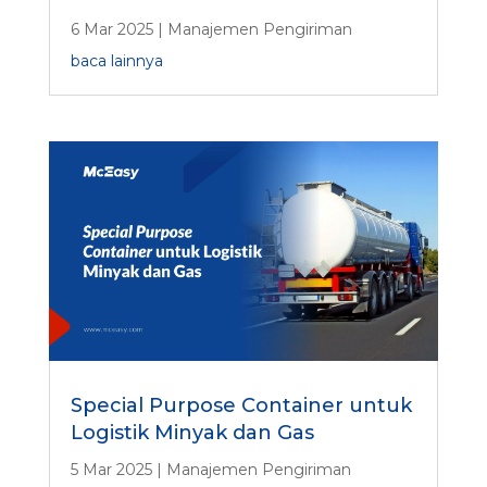
6 Mar 2025
|
Manajemen Pengiriman
baca lainnya
Special Purpose Container untuk
Logistik Minyak dan Gas
5 Mar 2025
|
Manajemen Pengiriman
baca lainnya