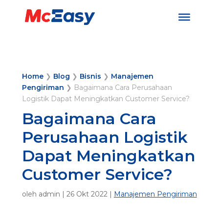
Home
❯
Blog
❯
Bisnis
❯
Manajemen
Pengiriman
❯
Bagaimana Cara Perusahaan
Logistik Dapat Meningkatkan Customer Service?
Bagaimana Cara
Perusahaan Logistik
Dapat Meningkatkan
Customer Service?
oleh
admin
|
26 Okt 2022
|
Manajemen Pengiriman