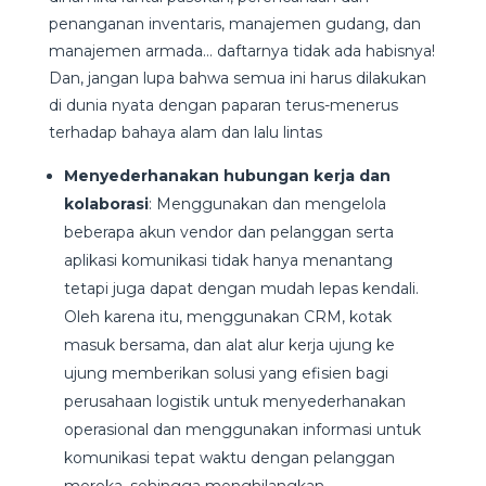
penanganan inventaris, manajemen gudang, dan
manajemen armada… daftarnya tidak ada habisnya!
Dan, jangan lupa bahwa semua ini harus dilakukan
di dunia nyata dengan paparan terus-menerus
terhadap bahaya alam dan lalu lintas
Menyederhanakan hubungan kerja dan
kolaborasi
: Menggunakan dan mengelola
beberapa akun vendor dan pelanggan serta
aplikasi komunikasi tidak hanya menantang
tetapi juga dapat dengan mudah lepas kendali.
Oleh karena itu, menggunakan CRM, kotak
masuk bersama, dan alat alur kerja ujung ke
ujung memberikan solusi yang efisien bagi
perusahaan logistik untuk menyederhanakan
operasional dan menggunakan informasi untuk
komunikasi tepat waktu dengan pelanggan
mereka, sehingga menghilangkan