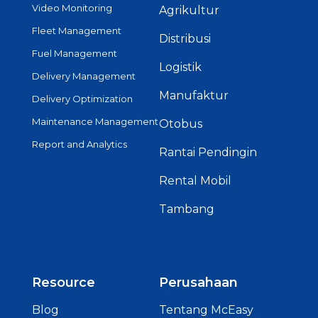
Fleet Management
Distribusi
Fuel Management
Logistik
Delivery Management
Manufaktur
Delivery Optimization
Maintenance Management
Otobus
Report and Analytics
Rantai Pendingin
Rental Mobil
Tambang
Resource
Perusahaan
Blog
Tentang McEasy