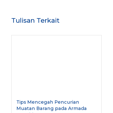
Tulisan Terkait
Tips Mencegah Pencurian
Muatan Barang pada Armada
Pengiriman