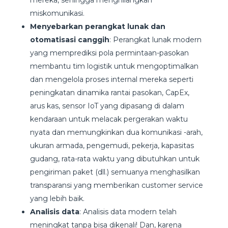
miskomunikasi.
Menyebarkan perangkat lunak dan
otomatisasi canggih
: Perangkat lunak modern
yang memprediksi pola permintaan-pasokan
membantu tim logistik untuk mengoptimalkan
dan mengelola proses internal mereka seperti
peningkatan dinamika rantai pasokan, CapEx,
arus kas, sensor IoT yang dipasang di dalam
kendaraan untuk melacak pergerakan waktu
nyata dan memungkinkan dua komunikasi -arah,
ukuran armada, pengemudi, pekerja, kapasitas
gudang, rata-rata waktu yang dibutuhkan untuk
pengiriman paket (dll.) semuanya menghasilkan
transparansi yang memberikan customer service
yang lebih baik.
Analisis data
: Analisis data modern telah
meningkat tanpa bisa dikenali! Dan, karena