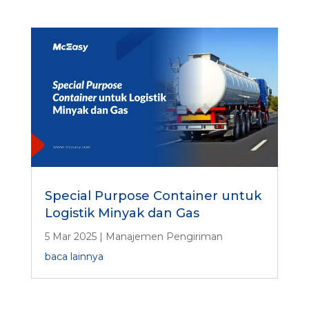
Special Purpose Container untuk
Logistik Minyak dan Gas
5 Mar 2025
|
Manajemen Pengiriman
baca lainnya