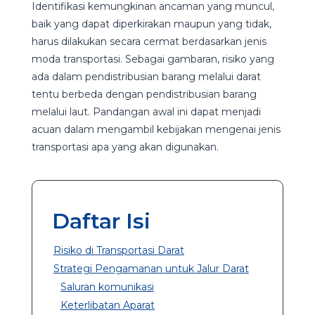
Identifikasi kemungkinan ancaman yang muncul,
baik yang dapat diperkirakan maupun yang tidak,
harus dilakukan secara cermat berdasarkan jenis
moda transportasi. Sebagai gambaran, risiko yang
ada dalam pendistribusian barang melalui darat
tentu berbeda dengan pendistribusian barang
melalui laut. Pandangan awal ini dapat menjadi
acuan dalam mengambil kebijakan mengenai jenis
transportasi apa yang akan digunakan.
Daftar Isi
Risiko di Transportasi Darat
Strategi Pengamanan untuk Jalur Darat
Saluran komunikasi
Keterlibatan Aparat