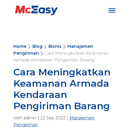
Home
❯
Blog
❯
Bisnis
❯
Manajemen
Pengiriman
❯
Cara Meningkatkan Keamanan
Armada Kendaraan Pengiriman Barang
Cara Meningkatkan
Keamanan Armada
Kendaraan
Pengiriman Barang
oleh
admin
|
22 Sep 2022
|
Manajemen
Pengiriman