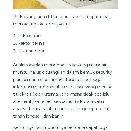
Risiko yang ada di transportasi darat dapat dibagi
menjadi tiga kategori, yaitu:
Faktor alam
Faktor teknis
Human error
Analisis awalan mengenai risiko yang mungkin
muncul harus dituangkan dalam bentuk security
plan, dimana di dalamnya terdapat berbagai
informasi mengenai titik mana saja yang menjadi
titik kritis (jalan utama yang mana tidak ada jalur
alternatif jika terjadi sesuatu). Risiko lain yakni
adanya bencana alam, antara lain: gempa bumi,
tanah longsor, dan banjir.
Kemungkinan munculnya bencana dapat juga