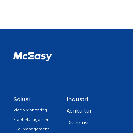
Solusi
Industri
Video Monitoring
Agrikultur
Fleet Management
Distribusi
Fuel Management