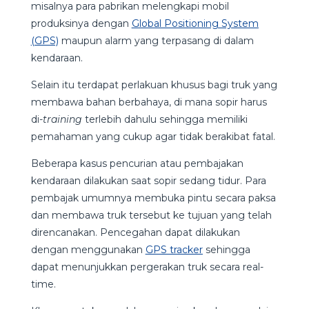
misalnya para pabrikan melengkapi mobil
produksinya dengan
Global Positioning System
(GPS)
maupun alarm yang terpasang di dalam
kendaraan.
Selain itu terdapat perlakuan khusus bagi truk yang
membawa bahan berbahaya, di mana sopir harus
di-
training
terlebih dahulu sehingga memiliki
pemahaman yang cukup agar tidak berakibat fatal.
Beberapa kasus pencurian atau pembajakan
kendaraan dilakukan saat sopir sedang tidur. Para
pembajak umumnya membuka pintu secara paksa
dan membawa truk tersebut ke tujuan yang telah
direncanakan. Pencegahan dapat dilakukan
dengan menggunakan
GPS tracker
sehingga
dapat menunjukkan pergerakan truk secara real-
time.