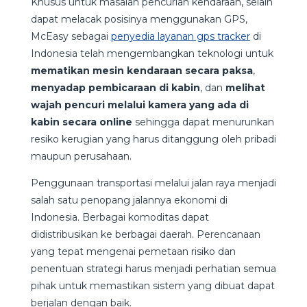
Khusus untuk masalah pencurian kendaraan, selain
dapat melacak posisinya menggunakan GPS,
McEasy sebagai
penyedia layanan gps tracker
di
Indonesia telah mengembangkan teknologi untuk
mematikan mesin kendaraan secara paksa
,
menyadap pembicaraan di kabin
, dan
melihat
wajah pencuri melalui kamera yang ada di
kabin secara online
sehingga dapat menurunkan
resiko kerugian yang harus ditanggung oleh pribadi
maupun perusahaan.
Penggunaan transportasi melalui jalan raya menjadi
salah satu penopang jalannya ekonomi di
Indonesia. Berbagai komoditas dapat
didistribusikan ke berbagai daerah. Perencanaan
yang tepat mengenai pemetaan risiko dan
penentuan strategi harus menjadi perhatian semua
pihak untuk memastikan sistem yang dibuat dapat
berjalan dengan baik.