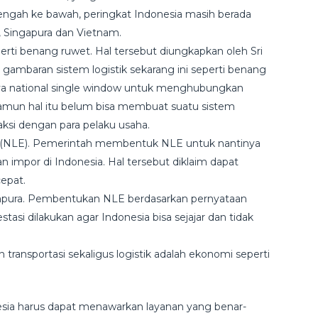
engah ke bawah, peringkat Indonesia masih berada
, Singapura dan Vietnam.
eperti benang ruwet. Hal tersebut diungkapkan oleh Sri
gambaran sistem logistik sekarang ini seperti benang
nya national single window untuk menghubungkan
namun hal itu belum bisa membuat suatu sistem
si dengan para pelaku usaha.
 (NLE). Pemerintah membentuk NLE untuk nantinya
n impor di Indonesia. Hal tersebut diklaim dapat
epat.
apura. Pembentukan NLE berdasarkan pernyataan
tasi dilakukan agar Indonesia bisa sejajar dan tidak
ransportasi sekaligus logistik adalah ekonomi seperti
onesia harus dapat menawarkan layanan yang benar-