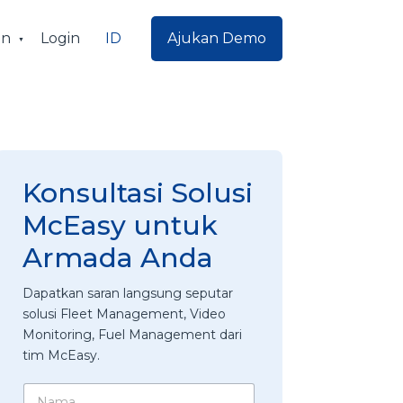
ID
an
Login
Ajukan Demo
Konsultasi Solusi
McEasy untuk
Armada Anda
Dapatkan saran langsung seputar
solusi Fleet Management, Video
Monitoring, Fuel Management dari
tim McEasy.
*
N