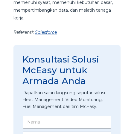
memenuhi syarat, memenuhi kebutuhan dasar,
mempertimbangkan data, dan melatih tenaga
kerja.
Referensi:
Salesforce
Konsultasi Solusi
McEasy untuk
Armada Anda
Dapatkan saran langsung seputar solusi
Fleet Management, Video Monitoring,
Fuel Management dari tim McEasy.
N
a
m