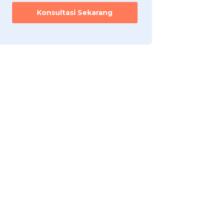
i
k
Konsultasi Sekarang