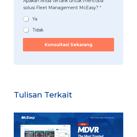
Apakah Anda tertarik untuk mencoba
a
r
n
a
t
solusi Fleet Management McEasy?
*
i
*
h
a
*
u
n
Ya
n
*
t
Tidak
u
k
Konsultasi Sekarang
*
Tulisan Terkait