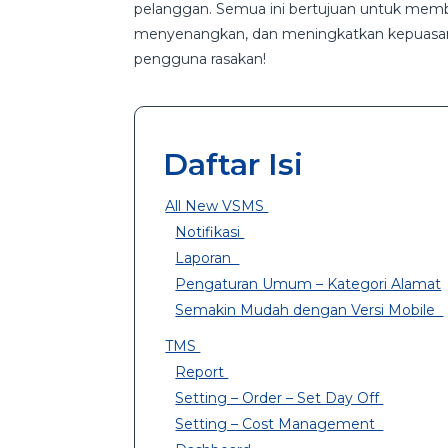
pelanggan. Semua ini bertujuan untuk memb
menyenangkan, dan meningkatkan kepuasan 
pengguna rasakan!
Daftar Isi
All New VSMS
Notifikasi
Laporan
Pengaturan Umum – Kategori Alamat
Semakin Mudah dengan Versi Mobile
TMS
Report
Setting – Order – Set Day Off
Setting – Cost Management