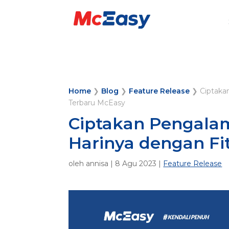
Home
❯
Blog
❯
Feature Release
❯
Ciptaka
Terbaru McEasy
Ciptakan Pengalam
Harinya dengan Fi
oleh
annisa
|
8 Agu 2023
|
Feature Release