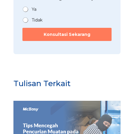
a
*
n
Ya
*
Tidak
Konsultasi Sekarang
Tulisan Terkait