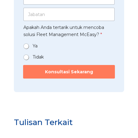
s
A
d
a
p
J
u
h
p
a
s
a
*
b
t
a
Apakah Anda tertarik untuk mencoba
a
r
n
t
solusi Fleet Management McEasy?
*
i
*
a
*
n
Ya
*
Tidak
M
c
Konsultasi Sekarang
E
a
s
y
?
J
a
b
Tulisan Terkait
a
t
a