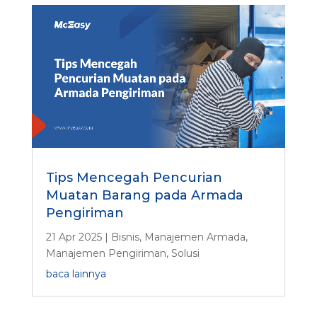
n
M
c
E
a
s
y
?
Tips Mencegah Pencurian
Muatan Barang pada Armada
Pengiriman
21 Apr 2025
|
Bisnis
,
Manajemen Armada
,
Manajemen Pengiriman
,
Solusi
baca lainnya