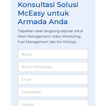
Konsultasi Solusi
McEasy untuk
Armada Anda
Dapatkan saran langsung seputar solusi
Fleet Management, Video Monitoring,
Fuel Management dari tim McEasy.
N
a
m
N
a
o
*
m
E
o
m
r
a
W
P
i
h
e
l
a
r
*
t
I
u
s
n