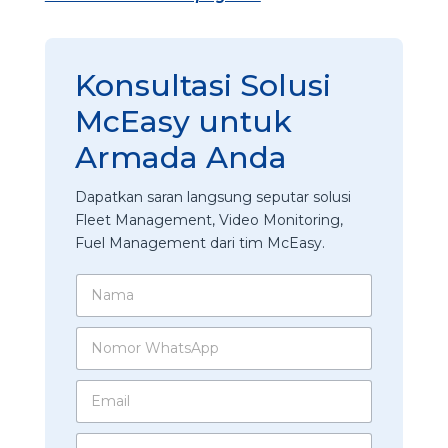
Konsultasi Solusi
McEasy untuk
Armada Anda
Dapatkan saran langsung seputar solusi
Fleet Management, Video Monitoring,
Fuel Management dari tim McEasy.
N
a
m
N
a
o
*
m
E
o
m
r
a
W
P
i