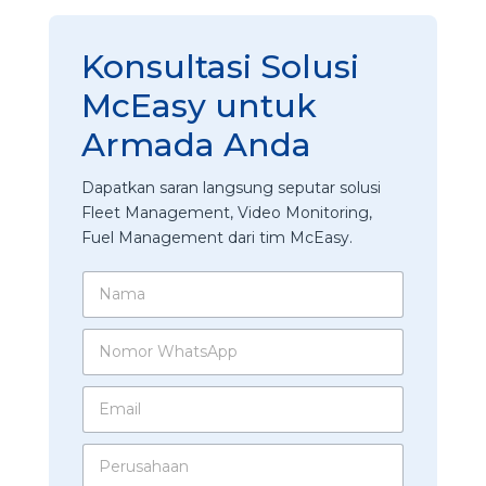
Konsultasi Solusi
McEasy untuk
Armada Anda
Dapatkan saran langsung seputar solusi
Fleet Management, Video Monitoring,
Fuel Management dari tim McEasy.
N
a
m
N
a
o
*
m
E
o
m
r
a
W
P
i
h
e
l
a