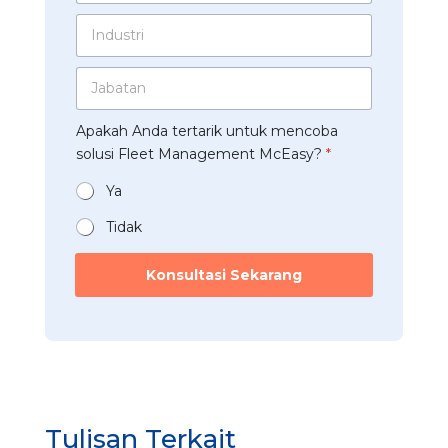
r
*
t
I
u
s
n
s
A
d
a
p
J
u
h
p
a
s
a
*
b
t
a
Apakah Anda tertarik untuk mencoba
a
r
n
t
solusi Fleet Management McEasy?
*
i
*
a
*
n
Ya
*
Tidak
*
*
Konsultasi Sekarang
M
c
E
a
s
y
?
Tulisan Terkait